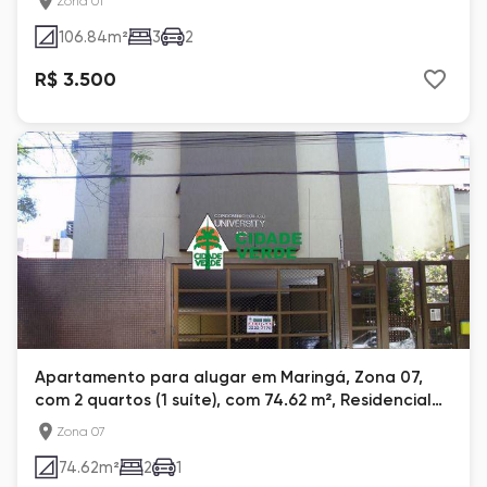
Zona 01
106.84
m²
3
2
R$ 3.500
Apartamento para alugar em Maringá, Zona 07,
com 2 quartos (1 suíte), com 74.62 m², Residencial
University
Zona 07
74.62
m²
2
1