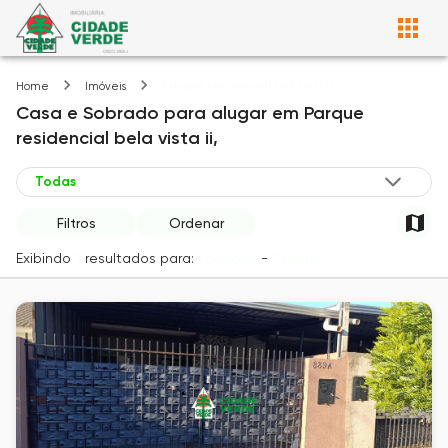
Parque residencial bela vista ii
Home
Imóveis
Casa e Sobrado
para alugar
em
Parque
residencial bela vista ii,
Filtros
Ordenar
Exibindo
1
resultados para:
Locação
-
Cidade