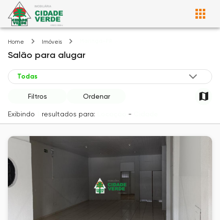
Maringá-PR
Home
Imóveis
Salão
para alugar
Filtros
Ordenar
Exibindo
1
resultados para:
Locação
-
Cidade