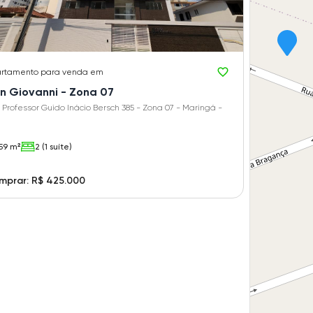
rtamento
para venda em
n Giovanni - Zona 07
 Professor Guido Inácio Bersch 385 - Zona 07 - Maringá -
59 m²
2 (1 suíte)
mprar: R$ 425.000