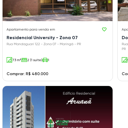
Apartamento
para venda em
Apa
Residencial University - Zona 07
Do
Rua Mandaguari 122 - Zona 07 - Maringá - PR
Rua
PR
73 m²
2 (1 suíte)
1
Comprar: R$ 480.000
Co