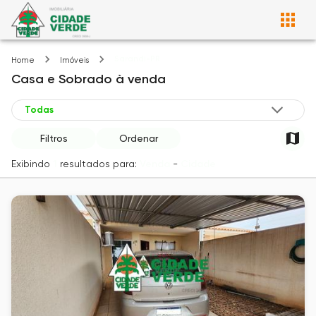
Sarandi-PR
Home
Imóveis
Casa e Sobrado
à venda
Filtros
Ordenar
Exibindo
1
resultados para:
Venda
-
Cidade