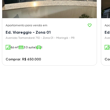
Apartamento
para venda em
Apa
Ed. Viareggio - Zona 01
Ed
Avenida Tamandaré 710 - Zona 01 - Maringá - PR
Ave
86 m²
3 (1 suíte)
1
Comprar: R$ 650.000
Co