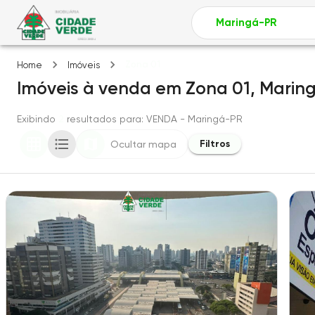
Zona 01
Home
Imóveis
Imóveis
à venda
em
Zona 01,
Marin
Exibindo
2
resultados para
: VENDA
- Maringá-PR
Filtros
Ocultar mapa