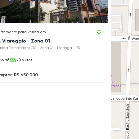
rtamento
para venda em
. Viareggio - Zona 01
nida Tamandaré 710 - Zona 01 - Maringá - PR
86 m²
3 (1 suíte)
mprar: R$ 650.000