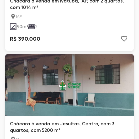
Chácara à venda em Ivatuba, IAP, com 2 quartos,
com 1014 m²
IAP
90
m²
2
R$ 390.000
Chácara à venda em Jesuítas, Centro, com 3
quartos, com 5200 m²